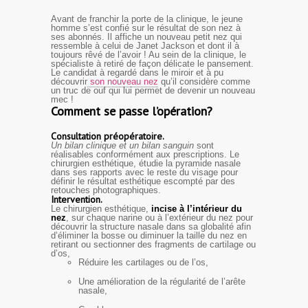
Avant de franchir la porte de la clinique, le jeune
homme s’est confié sur le résultat de son nez à
ses abonnés. Il affiche un nouveau petit nez qui
ressemble à celui de Janet Jackson et dont il à
toujours rêvé de l’avoir !
Au sein de la clinique, le
spécialiste à retiré de façon délicate le pansement.
Le candidat à regardé dans le miroir et à pu
découvrir
son nouveau nez
qu’il considère comme
un truc de ouf qui lui permet de devenir un nouveau
mec !
Comment se passe l’opération?
Consultation préopératoire.
Un bilan clinique et un bilan sanguin
sont
réalisables conformément aux prescriptions. Le
chirurgien esthétique, étudie la pyramide nasale
dans ses rapports avec le reste du visage pour
définir le résultat esthétique escompté par des
retouches photographiques.
Intervention.
Le chirurgien esthétique,
incise à l’intérieur du
nez
, sur chaque narine ou à l’extérieur du nez pour
découvrir la structure nasale dans sa globalité afin
d’éliminer la bosse ou diminuer la taille du nez en
retirant ou sectionner des fragments de cartilage ou
d’os,
Réduire les cartilages ou de l’os,
Une amélioration de la régularité de l’arête
nasale,