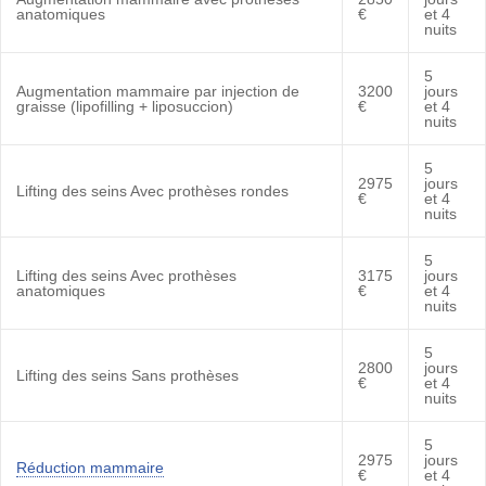
anatomiques
€
et 4
nuits
5
Augmentation mammaire par injection de
3200
jours
graisse (lipofilling + liposuccion)
€
et 4
nuits
5
2975
jours
Lifting des seins Avec prothèses rondes
€
et 4
nuits
5
Lifting des seins Avec prothèses
3175
jours
anatomiques
€
et 4
nuits
5
2800
jours
Lifting des seins Sans prothèses
€
et 4
nuits
5
2975
jours
Réduction mammaire
€
et 4