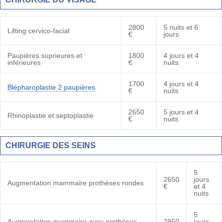
2800
5 nuits et 6
Lifting cervico-facial
€
jours
Paupières suprieures et
1800
4 jours et 4
inférieures
€
nuits
1700
4 jours et 4
Blépharoplastie 2 paupières
€
nuits
2650
5 jours et 4
Rhinoplastie et septoplastie
€
nuits
CHIRURGIE DES SEINS
5
2650
jours
Augmentation mammaire prothèses rondes
€
et 4
nuits
5
Augmentation mammaire avec prothèses
2850
jours