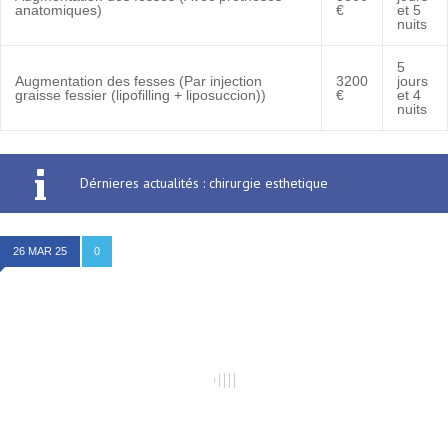
anatomiques)
€
et 5
nuits
5
Augmentation des fesses (Par injection
3200
jours
graisse fessier (lipofilling + liposuccion))
€
et 4
nuits
Dérnieres actualités : chirurgie esthetique
26 MAR 25
0