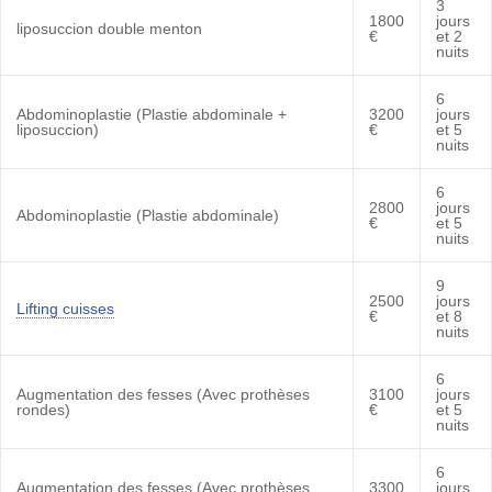
3
1800
jours
liposuccion double menton
€
et 2
nuits
6
Abdominoplastie (Plastie abdominale +
3200
jours
liposuccion)
€
et 5
nuits
6
2800
jours
Abdominoplastie (Plastie abdominale)
€
et 5
nuits
9
2500
jours
Lifting cuisses
€
et 8
nuits
6
Augmentation des fesses (Avec prothèses
3100
jours
rondes)
€
et 5
nuits
6
Augmentation des fesses (Avec prothèses
3300
jours