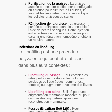
Purification de la graisse
: La graisse
aspirée est ensuite purifiée par centrifugation
ou filtration pour éliminer les liquides, le
sang et les impuretés, ne conservant que
les cellules graisseuses saines.
Réinjection de la graisse
: La graisse
purifiée est réinjectée dans la zone cible à
l’aide de petites seringues. Cette injection
est effectuée de manière minutieuse pour
garantir une répartition homogène et obtenir
un résultat naturel.
Indications du lipofilling
Le lipofilling est une procédure
polyvalente qui peut être utilisée
dans plusieurs contextes :
Lipofilling du visage
: Pour combler les
rides profondes, restaurer les volumes
perdus avec l’âge (joues, pommettes,
tempes) ou augmenter le volume des lèvres.
Lipofilling des seins
: Utilisé pour une
augmentation mammaire modérée ou pour
corriger des asymétries après une
reconstruction mammaire.
Fesses (Brazilian Butt Lift)
: Pour
augmenter le volume des fesses et