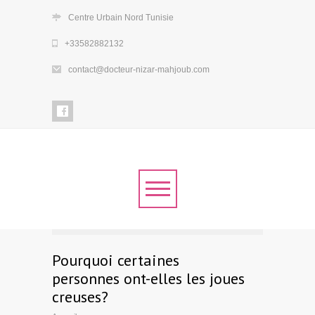
Centre Urbain Nord Tunisie
+33582882132
contact@docteur-nizar-mahjoub.com
Pourquoi certaines
personnes ont-elles les joues
creuses?